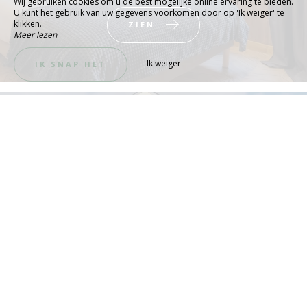
Wij gebruiken cookies om u de best mogelijke online ervaring te bieden.
U kunt het gebruik van uw gegevens voorkomen door op 'Ik weiger' te
klikken.
ZIEN
Meer lezen
Ik weiger
IK SNAP HET
De automatische deur is gesloten, hoe
krijg ik toegang tot de receptie?
ZIEN