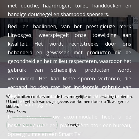
met douche, haardroger, toilet, handdoeken en
handige douchegel en shampoodispensers.
Bed- en badlinnen, van het prestigieuze merk
Linvosges, weerspiegelt onze toewijding aan
kwaliteit. Het wordt rechtstreeks door ons
behandeld en gewassen met producten die de
gezondheid en het milieu respecteren, waardoor het
gebruik van schadelijke producten wordt
verminderd. Het kan lichte sporen vertonen, die
verband houden met het incidentele gebruik van
bleekwater, een garantie voor onze striktheid op het
Wij gebruiken cookies om u de best mogelijke online ervaring te bieden.
U kunt het gebruik van uw gegevens voorkomen door op 'Ik weiger' te
gebied van hygiëne.
klikken.
Meer lezen
In de rest van uw accommodatie heeft u de
beschikking over: een plafondventilator, een bureau,
Ik weiger
IK SNAP HET
opbergruimte en een Smart TV.