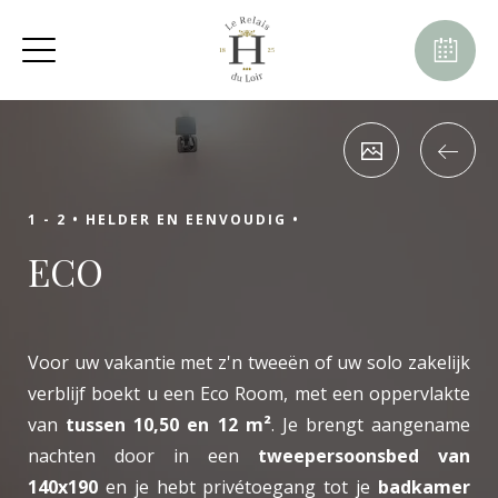
augustus
ma
di
wo
do
vr
za
zo
1
2
-
-
7
8
3
4
5
6
9
-
-
-
-
-
-
-
10
11
12
13
14
15
16
-
-
-
-
-
-
-
1 - 2 •
HELDER EN EENVOUDIG •
17
18
19
20
21
22
23
ECO
-
-
-
-
-
-
-
24
25
26
27
28
29
30
-
-
-
-
-
-
-
31
-
Voor uw vakantie met z'n tweeën of uw solo zakelijk
verblijf boekt u een Eco Room, met een oppervlakte
van
tussen 10,50 en 12 m²
. Je brengt aangename
nachten door in een
tweepersoonsbed van
140x190
en je hebt privétoegang tot je
badkamer