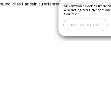
undliches Handeln zu erfahren, besprechen wir dieses Th
Wir verwenden Cookies, um Ihnen 
Verwendung Ihrer Daten verhindern,
Mehr lesen
KONTAKTIERE 
ICH VERSTEHE
T !
buchen, erhalten Sie Ihr
is!
ationen!