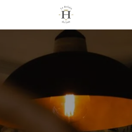
SER HOTEL
SENTATION
ERE GESCHICHTE
MWELTFREUNDLICHES
FIG GESTELLTE
N
Beste Preise verfügbar pro Tag, alle Unterkünfte zusammen
Ab
CHRICHT
-
ERIE
Offizielle Website