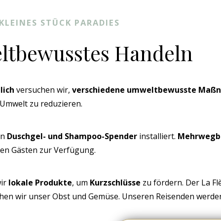
KLEINES STÜCK PARADIES
ltbewusstes Handeln
lich
versuchen wir,
verschiedene umweltbewusste Maß
Umwelt zu reduzieren.
rn
Duschgel- und Shampoo-Spender
installiert.
Mehrwegb
en Gästen zur Verfügung.
wir
lokale Produkte
, um
Kurzschlüsse
zu fördern. Der La Fl
ziehen wir unser Obst und Gemüse. Unseren Reisenden werde