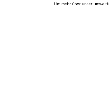
Um mehr über unser umweltfre
UNSERE KLEINEN
EXTRAS
UM
BESTE PREISE GARANTIERT
BUCHEN SIE JETZ
Wenn Sie direkt, auf unserer Website oder telefonisch 
Zimmer garantiert zum besten Pre
Kontaktieren Sie uns für weitere Inform