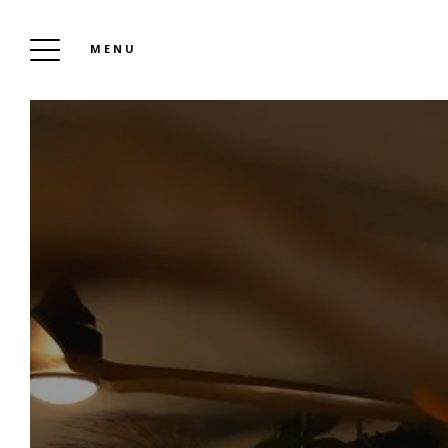
MENU
UN
PRÄ
UNS
U
HOTEL
HÄU
DAS RELAIS DU LOIR
FRAGE
Buchen
NA
GAL