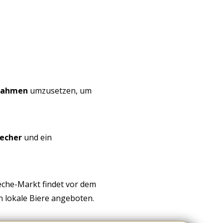
nahmen
umzusetzen, um
echer
und ein
èche-Markt findet vor dem
n lokale Biere angeboten.