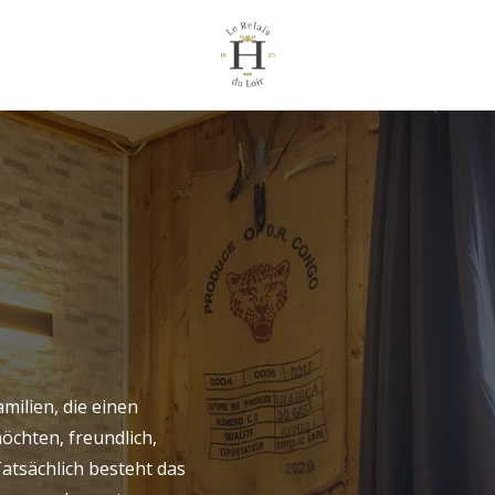
September
Mi
Do
Fr
Sa
So
2
3
4
5
6
-
-
-
-
-
9
10
11
12
13
-
-
-
-
-
16
17
18
19
20
-
-
-
-
-
23
24
25
26
27
-
-
-
-
-
Beste Preise verfügbar pro Tag, alle Unterkünfte zusammen
Ab
-
30
-
Offizielle Website
Bestpreis-Garantie
amilien, die einen
chten, freundlich,
BUCHEN
atsächlich besteht das