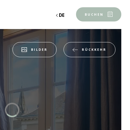
DE
BUCHEN
RÜCKKEHR
BILDER
Unterkunft 1
2 ERWACHSENE, 0 KIND, 0 BABY
Add an unterkunft
ABENDLICHER