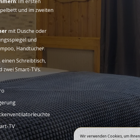
immern
: Im ersten
ppelbett und im zweiten
ER HOTEL
UNSERE ZIMME
mer
mit Dusche oder
ngsspiegel und
ampoo, Handtücher.
einen Schreibtisch,
nd zwei Smart-TVs.
ro
gerung
kenventilatorleuchte
art-TV
Wir verwenden Cookies, um Ihnen 