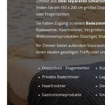
Zimmer aus
zwei separaten Schlafz
finden Sie ein 160 x 200 cm großes Do
UNS
WILLKOMMEN
zwei Etagenbetten.
Sie haben Zugang zu einem
Badezim
Badewanne, Haartrockner, Vergrößeru
Willkommensprodukten: Duschgel, Sh
Ihr Zimmer bietet außerdem Stauraum, 
einen idealen geselligen Treffpunkt u
Doppelbett - Etagenbetten
Bü
Privates Badezimmer
La
Haartrockner
Dec
Gastronomieprodukte
Sm